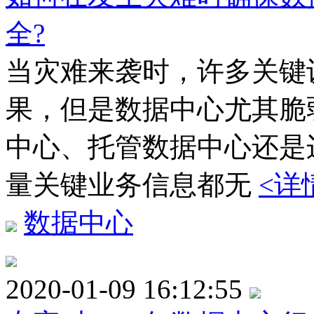
全?
当灾难来袭时，许多关键
果，但是数据中心尤其脆
中心、托管数据中心还是
量关键业务信息都无
<详
数据中心
2020-01-09 16:12:55