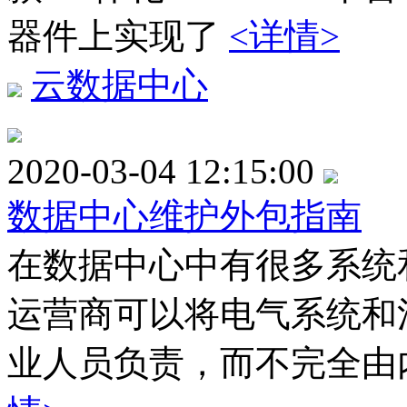
器件上实现了
<详情>
云数据中心
2020-03-04 12:15:00
数据中心维护外包指南
在数据中心中有很多系统
运营商可以将电气系统和
业人员负责，而不完全由