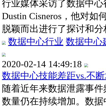
行业媒体采访了数据中心行业
Dustin Cisneros
脱颖而出进行了探讨和分
数据中心行业
数据中心
2020-02-14 14:49:18
数据中心技能差距vs.不
随着近年来数据泄露事件
数量仍在持续增加。数据