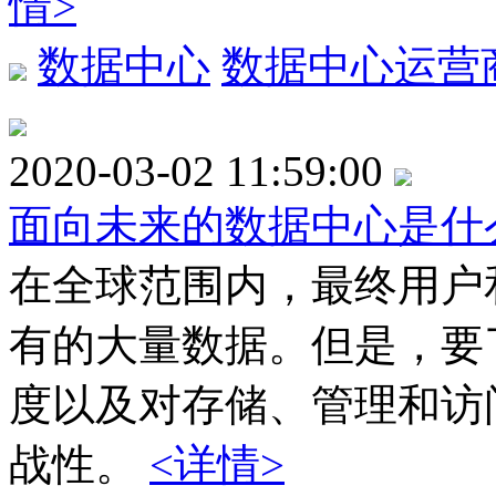
情>
数据中心
数据中心运营
2020-03-02 11:59:00
面向未来的数据中心是什
在全球范围内，最终用户
有的大量数据。但是，要
度以及对存储、管理和访
战性。
<详情>