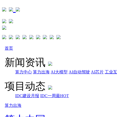
首页
新闻资讯
算力中心
算力出海
AI大模型
AI自动驾驶
AI芯片
工业
项目动态
IDC建设月报
IDC一周最HOT
算力出海