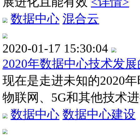
展进化且能有效
<详情>
数据中心
混合云
2020-01-17 15:30:04
2020年数据中心技术发展
现在是走进未知的2020
物联网、5G和其他技术
数据中心
数据中心建设