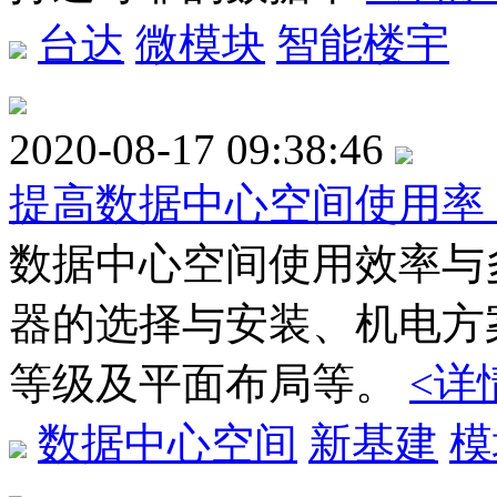
台达
微模块
智能楼宇
2020-08-17 09:38:46
提高数据中心空间使用率
数据中心空间使用效率与
器的选择与安装、机电方
等级及平面布局等。
<详
数据中心空间
新基建
模