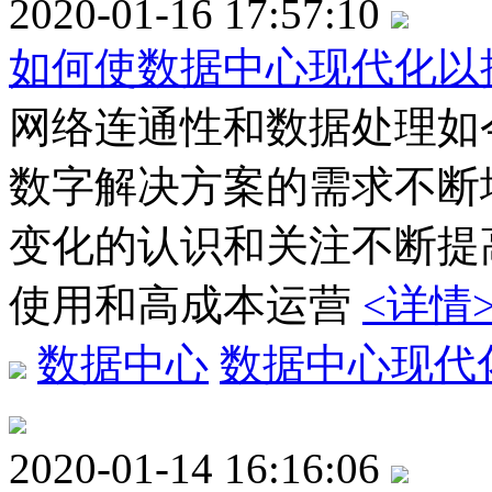
2020-01-16 17:57:10
如何使数据中心现代化以
网络连通性和数据处理如
数字解决方案的需求不断
变化的认识和关注不断提
使用和高成本运营
<详情
数据中心
数据中心现代
2020-01-14 16:16:06