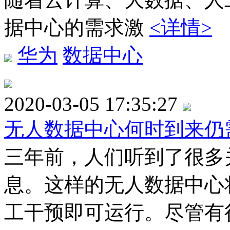
据中心的需求激
<详情>
华为
数据中心
2020-03-05 17:35:27
无人数据中心何时到来仍
三年前，人们听到了很多
息。这样的无人数据中心
工干预即可运行。尽管有