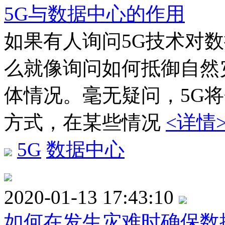
5G与数据中心的作用
如果有人询问5G技术对
么就像询问如何抵御自然
体情况。毫无疑问，5G
方式，在某些情况
<详情
5G
数据中心
2020-01-13 17:43:10
如何在发生灾难时确保数