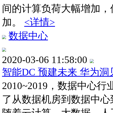
间的计算负荷大幅增加，
加。
<详情>
数据中心
2020-03-06 11:58:00
智能DC 预建未来 华为
2010~2019，数据中
了从数据机房到数据中心
随着云计算、大数据、人