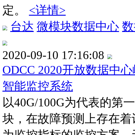
定。
<详情>
台达
微模块数据中心
数
2020-09-10 17:16:08
ODCC 2020开放数据
智能监控系统
以40G/100G为代表的
块，在故障预测上存在着
为监控指标的监控方案，