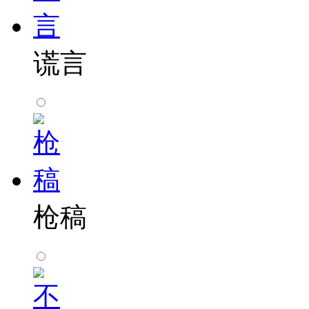
谎言
枪稿