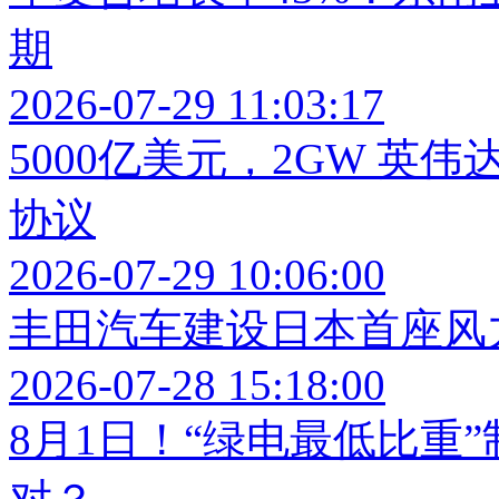
期
2026-07-29 11:03:17
5000亿美元，2GW 英
协议
2026-07-29 10:06:00
丰田汽车建设日本首座风
2026-07-28 15:18:00
8月1日！“绿电最低比重