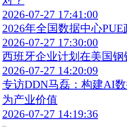
对？
2026-07-27 17:41:00
2026年全国数据中心PU
2026-07-27 17:30:00
西班牙企业计划在美国钢
2026-07-27 14:20:09
专访DDN马磊：构建AI
为产业价值
2026-07-27 14:19:36