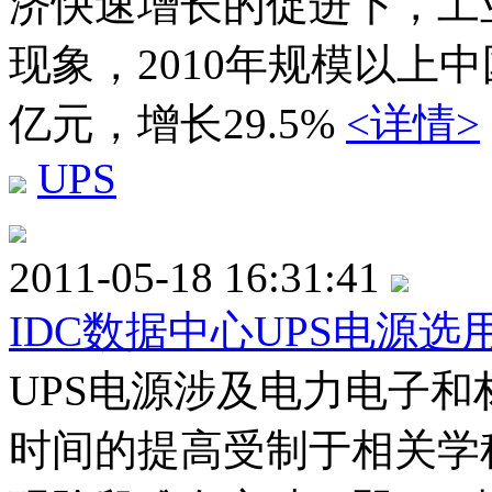
济快速增长的促进下，工
现象，2010年规模以上
亿元，增长29.5%
<详情>
UPS
2011-05-18 16:31:41
IDC数据中心UPS电源选
UPS电源涉及电力电子
时间的提高受制于相关学