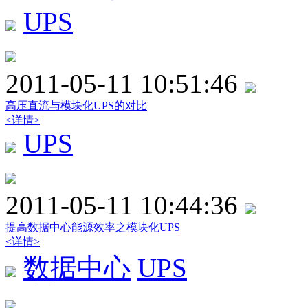
UPS
2011-05-11 10:51:46
高压直流与模块化UPS的对比
<详情>
UPS
2011-05-11 10:44:36
提高数据中心能源效率之模块化UPS
<详情>
数据中心
UPS