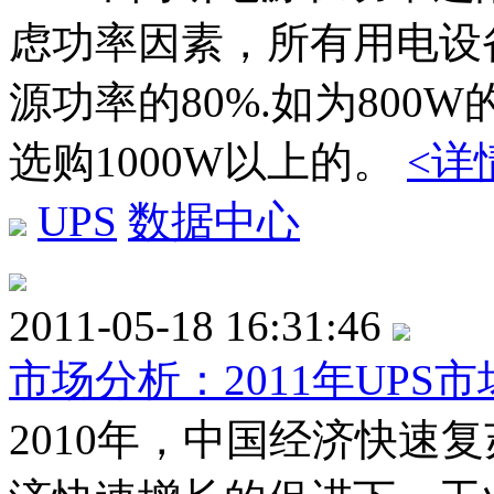
虑功率因素，所有用电设
源功率的80%.如为800
选购1000W以上的。
<详
UPS
数据中心
2011-05-18 16:31:46
市场分析：2011年UPS
2010年，中国经济快速复