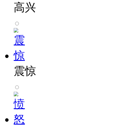
高兴
震惊