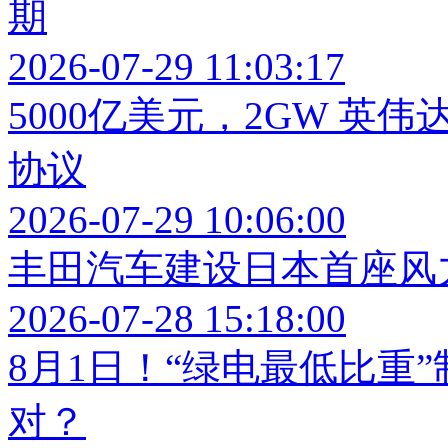
期
2026-07-29 11:03:17
5000亿美元，2GW 英
协议
2026-07-29 10:06:00
丰田汽车建设日本首座风
2026-07-28 15:18:00
8月1日！“绿电最低比重
对？