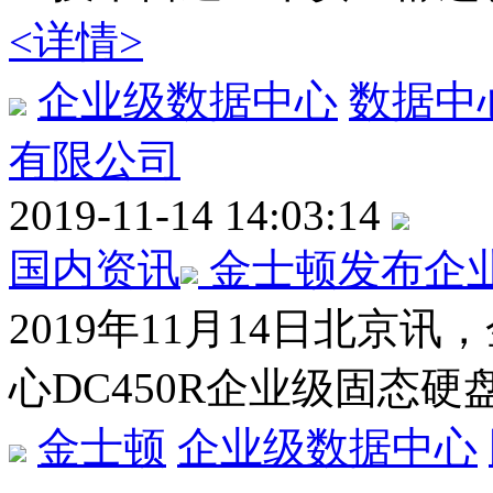
<详情>
企业级数据中心
数据中
有限公司
2019-11-14 14:03:14
国内资讯
金士顿发布企业
2019年11月14日北京
心DC450R企业级固态硬
金士顿
企业级数据中心