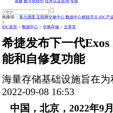
基建
数字化转型
技术认证咨询
专题
热搜词：
算力调度
互联网交换中心
数据中心枢纽节点
IDC产
×
IDC首页
>
数据中心
>
交换存储
>
文章页
希捷发布下一代Exo
能和自修复功能
海量存储基础设施旨在为
2022-09-08 16:53
中国，北京，
2022
年
9