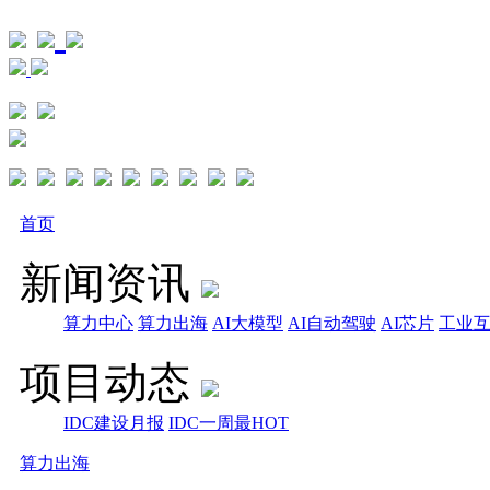
首页
新闻资讯
算力中心
算力出海
AI大模型
AI自动驾驶
AI芯片
工业
项目动态
IDC建设月报
IDC一周最HOT
算力出海