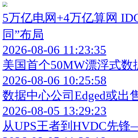
5万亿电网+4万亿算网 I
同”布局
2026-08-06 11:23:35
美国首个50MW漂浮式
2026-08-06 10:25:58
数据中心公司Edged或出售
2026-08-05 13:29:23
从UPS王者到HVDC先锋