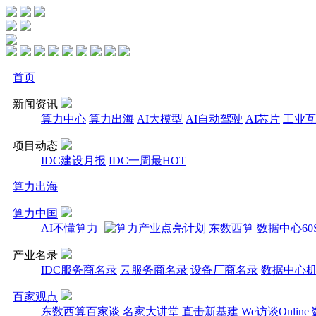
首页
新闻资讯
算力中心
算力出海
AI大模型
AI自动驾驶
AI芯片
工业
项目动态
IDC建设月报
IDC一周最HOT
算力出海
算力中国
AI不懂算力
东数西算
数据中心60
产业名录
IDC服务商名录
云服务商名录
设备厂商名录
数据中心
百家观点
东数西算百家谈
名家大讲堂
直击新基建
We访谈Online