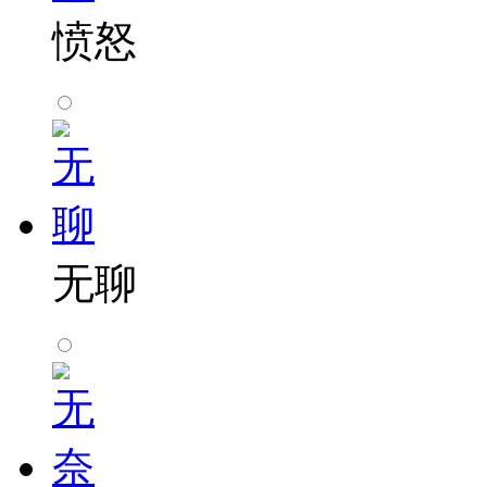
愤怒
无聊