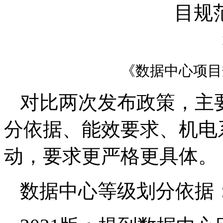
《数据中心项目
对比两次发布政策，主
分依据、能效要求、机电
动，要求更严格更具体。
数据中心等级划分依据