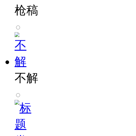
枪稿
不解