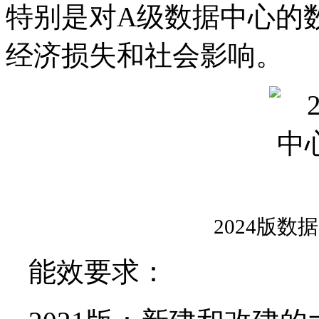
特别是对A级数据中心的
经济损失和社会影响。
2024版
能效要求：