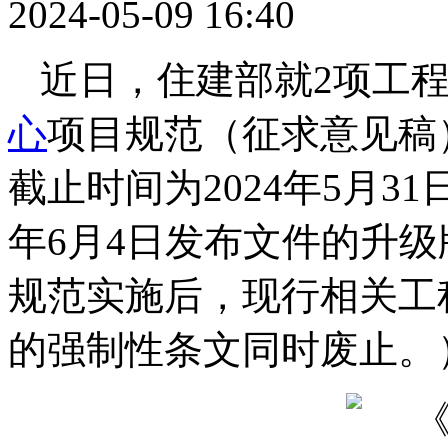
2024-05-09 16:40
近日，住建部就2项工
心
项目规范（征求意见稿
截止时间为2024年5月3
年6月4日发布文件的升
规范实施后，现行相关工
的强制性条文同时废止。