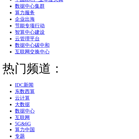
数据中心集群
算力服务
企业出海
节能专项行动
智算中心建设
云管理平台
数据中心碳中和
互联网交换中心
热门频道：
IDC新闻
东数西算
云计算
大数据
数据中心
互联网
5G&6G
算力中国
专题