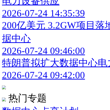
电力设备供应
2026-07-24 14:35:39
200亿美元 3.2GW项目
据中心
2026-07-24 09:46:00
特朗普拟扩大数据中心电
2026-07-24 09:42:00
热门专题