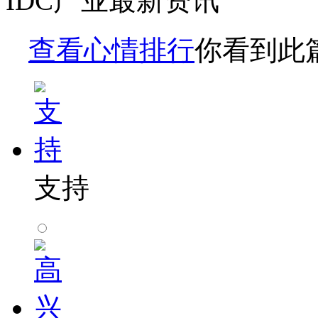
IDC产业最新资讯
查看心情排行
你看到此
支持