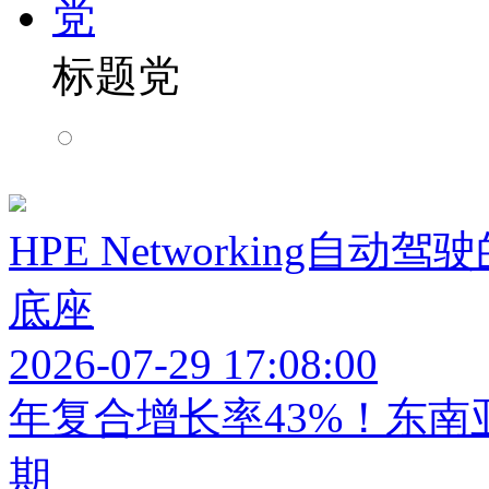
标题党
HPE Networking
底座
2026-07-29 17:08:00
年复合增长率43%！东
期