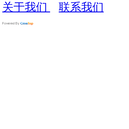
关于我们
联系我们