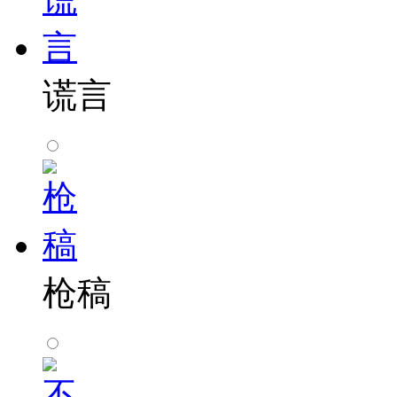
谎言
枪稿